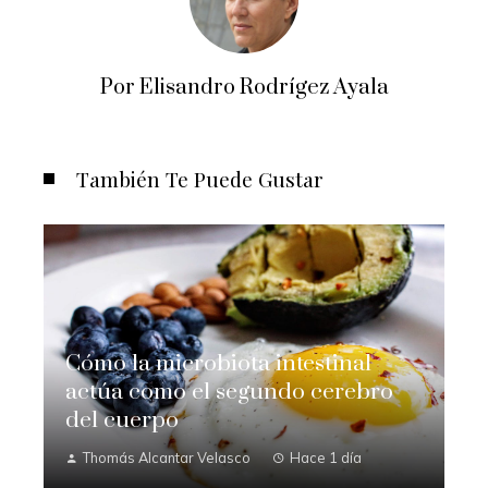
Por Elisandro Rodrígez Ayala
También Te Puede Gustar
Cómo la microbiota intestinal
actúa como el segundo cerebro
del cuerpo
Thomás Alcantar Velasco
Hace 1 día