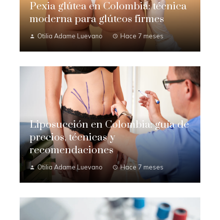
Pexia glútea en Colombia: técnica
moderna para glúteos firmes
Otilia Adame Luevano
Hace 7 meses
Liposucción en Colombia: guía de
precios, técnicas y
recomendaciones
Otilia Adame Luevano
Hace 7 meses