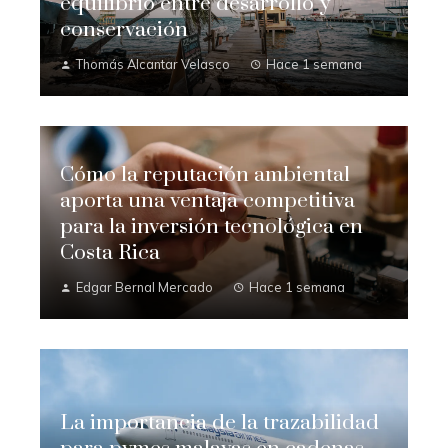
equilibrio entre desarrollo y
conservación
Thomás Alcantar Velasco
Hace 1 semana
Cómo la reputación ambiental
aporta una ventaja competitiva
para la inversión tecnológica en
Costa Rica
Edgar Bernal Mercado
Hace 1 semana
La importancia de la trazabilidad