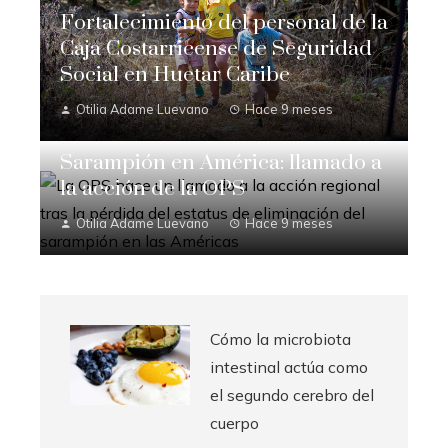
Fortalecimiento del personal de la
Caja Costarricense de Seguridad
Social en Huetar Caribe
Otilia Adame Luevano
Hace 9 meses
Sarampión en América: llamado a
la acción de la OPS
Otilia Adame Luevano
Hace 9 meses
Cómo la microbiota
intestinal actúa como
el segundo cerebro del
cuerpo