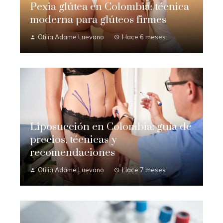
Pexia glútea en Colombia: técnica
moderna para glúteos firmes
Otilia Adame Luevano
Hace 6 meses
Liposucción en Colombia: guía de
precios, técnicas y
recomendaciones
Otilia Adame Luevano
Hace 7 meses