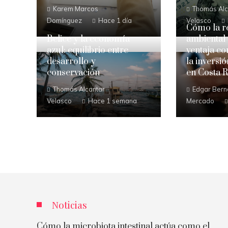
Karem Marcos
Thomás Alc
Domínguez
Hace 1 día
Velasco
Cómo la r
Belice y la economía
ambiental
azul: equilibrio entre
ventaja co
desarrollo y
la inversi
conservación
en Costa R
Thomás Alcantar
Edgar Bern
Velasco
Hace 1 semana
Mercado
Noticias
Cómo la microbiota intestinal actúa como el