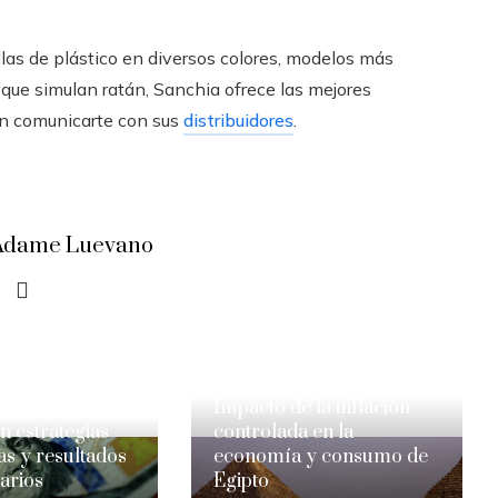
las de plástico en diversos colores, modelos más
 que simulan ratán, Sanchia ofrece las mejores
en comunicarte con sus
distribuidores
.
a Adame Luevano
Impacto de la inflación
 estrategias
controlada en la
s y resultados
economía y consumo de
arios
Egipto