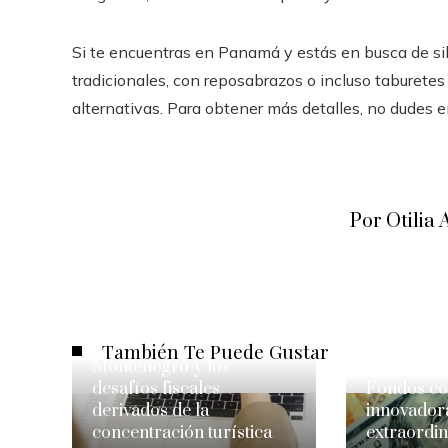
Si te encuentras en Panamá y estás en busca de sil
tradicionales, con reposabrazos o incluso taburetes
alternativas. Para obtener más detalles, no dudes 
Por Otili
También Te Puede Gustar
Montenegro y los
desafíos fiscales
Fondos con
derivados de la
innovadora
concentración turística
extraordin