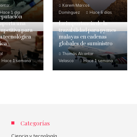
antar
Karem Marcos
Hace 1 día
Domínguez
Hace 6 días
eputación
 aporta una
La importancia de la
mpetitiva para
trazabilidad para pymes
ón tecnológica
malayas en cadenas
ica
globales de suministro
al
Thomás Alcantar
Hace 1 semana
Velasco
Hace 1 semana
Categorías
Ciencia y tecnología