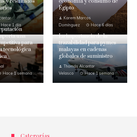
s y resultados
economía y consumo de
arios
Egipto
cantar
Karem Marcos
Hace 1 día
Domínguez
Hace 6 días
eputación
 aporta una
La importancia de la
mpetitiva para
trazabilidad para pymes
ón tecnológica
malayas en cadenas
ica
globales de suministro
al
Thomás Alcantar
Hace 1 semana
Velasco
Hace 1 semana
Categorías