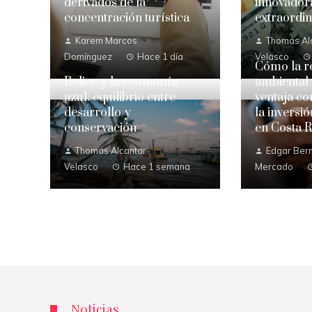
derivados de la
innovadora
concentración turística
extraordin
Karem Marcos
Thomás Al
Domínguez
Hace 1 día
Velasco
Cómo la r
Belice y la economía
ambiental
azul: equilibrio entre
ventaja co
desarrollo y
la inversi
conservación
en Costa R
Thomás Alcantar
Edgar Bern
Velasco
Hace 1 semana
Mercado
Noticias