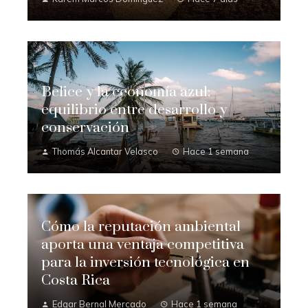
Belice y la economía azul:
equilibrio entre desarrollo y
conservación
Thomás Alcantar Velasco
Hace 1 semana
Cómo la reputación ambiental
aporta una ventaja competitiva
para la inversión tecnológica en
Costa Rica
Edgar Bernal Mercado
Hace 1 semana