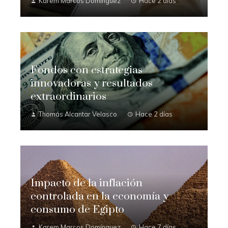
Karem Marcos Domínguez
Hace 2 días
Fondos con estrategias
innovadoras y resultados
extraordinarios
Thomás Alcantar Velasco
Hace 2 días
Impacto de la inflación
controlada en la economía y
consumo de Egipto
Karem Marcos Domínguez
Hace 7 días