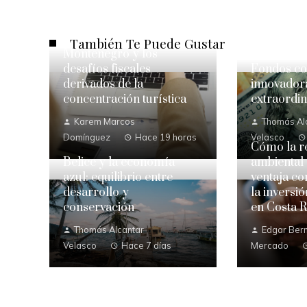
También Te Puede Gustar
Montenegro y los
desafíos fiscales
Fondos con
derivados de la
innovadora
concentración turística
extraordin
Karem Marcos
Thomás Al
Domínguez
Hace 19 horas
Velasco
Cómo la r
Belice y la economía
ambiental
azul: equilibrio entre
ventaja co
desarrollo y
la inversi
conservación
en Costa R
Thomás Alcantar
Edgar Bern
Velasco
Hace 7 días
Mercado