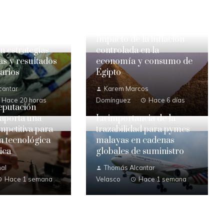
Impacto de la inflación
 estrategias
controlada en la
s y resultados
economía y consumo de
arios
Egipto
cantar
Karem Marcos
Hace 20 horas
Domínguez
Hace 6 días
eputación
 aporta una
La importancia de la
mpetitiva para
trazabilidad para pymes
ón tecnológica
malayas en cadenas
ica
globales de suministro
al
Thomás Alcantar
Hace 1 semana
Velasco
Hace 1 semana