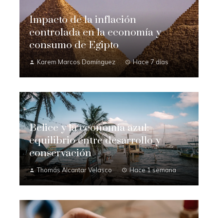
Impacto de la inflación
controlada en la economía y
consumo de Egipto
Karem Marcos Domínguez
Hace 7 días
Belice y la economía azul:
equilibrio entre desarrollo y
conservación
Thomás Alcantar Velasco
Hace 1 semana