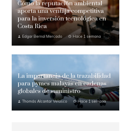
Cómo la reputación ambiental
aporta una ventaja competitiva
para la inversión tecnológica en
Costa Rica
Edgar Bernal Mercado
Hace 1 semana
La importancia de la trazabilidad
para pymes malayas en cadenas
globales de suministro
Thomás Alcantar Velasco
Hace 1 semana