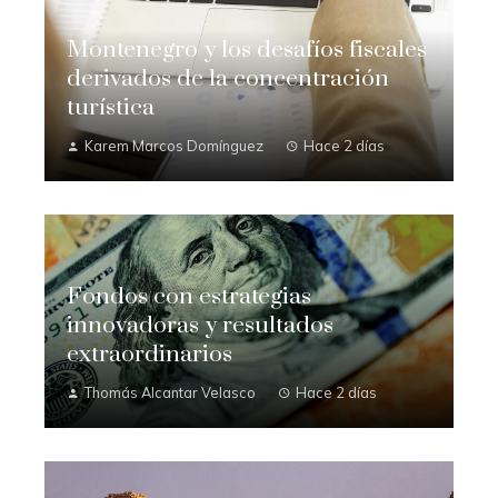
Montenegro y los desafíos fiscales
derivados de la concentración
turística
Karem Marcos Domínguez
Hace 2 días
Fondos con estrategias
innovadoras y resultados
extraordinarios
Thomás Alcantar Velasco
Hace 2 días