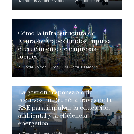
Thomás Alcantar Velasco
Hace 1 semana
Cómo la infraestructura de
Emiratos Árabes Unidos impulsa
el crecimiento de empresas
locales
Cochi Roldán Durán
Hace 1 semana
La gestión responsable de
recursos en Brunéi a través de la
RSE para impulsar la educación
ambiental y la eficiencia
energética
Thomás Alcantar Velasco
Hace 1 semana