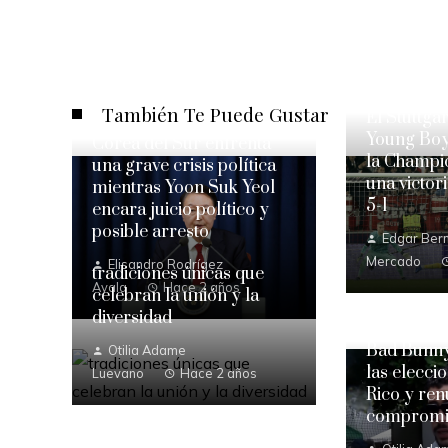
También Te Puede Gustar
El Stuttgar
Young Boy
Corea del Sur enfrenta
la Champi
una grave crisis política
una victor
mientras Yoon Suk Yeol
5-1
encara juicio político y
posible arresto
Edgar Bern
Mercado
Elisandro Rodrígez
tradiciones únicas que
Ayala
Hace 2 años
celebran la unión y la
diversidad
Bad Bunny
Otilia Adame
las elecci
Luevano
Hace 2 años
Rico y ren
compromis