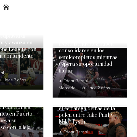
t aplasta al
s y avanza en
David Benavidez busca
ons League con
consolidarse en los
ia contundente
semicompletos mientras
espera su oportunidad
titular
al
Hace 2 años
Edgar Bernal
Mercado
Hace 2 años
 reacciona a
el estratega detrás de la
ones en Puerto
pelea entre Jake Paul y
ueva su
Mike Tyson
o con la isla
Edgar Bernal