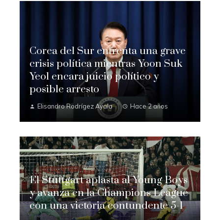
Corea del Sur enfrenta una grave
crisis política mientras Yoon Suk
Yeol encara juicio político y
posible arresto
Elisandro Rodrígez Ayala
Hace 2 años
El Stuttgart aplasta al Young Boys
y avanza en la Champions League
con una victoria contundente 5-1