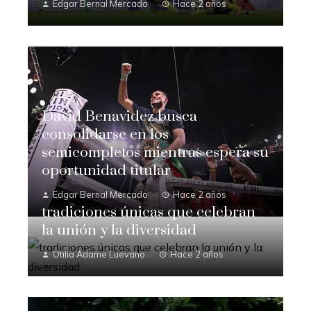
Edgar Bernal Mercado
Hace 2 años
David Benavidez busca
consolidarse en los
semicompletos mientras espera su
oportunidad titular
Edgar Bernal Mercado
Hace 2 años
tradiciones únicas que celebran
la unión y la diversidad
Otilia Adame Luevano
Hace 2 años