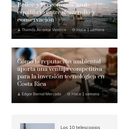
Belice y la economía azul:
equilibrio entre desarrollo y
conservación
Thomás Alcantar Velasco
Hace 1 semana
Cómo la reputación ambiental
aporta una ventaja competitiva
para la inversión tecnológica en
Costa Rica
Edgar Bernal Mercado
Hace 1 semana
Los 10 telescopios