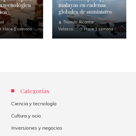
ón tecnológica
malayas en cadenas
ica
globales de suministro
al
Thomás Alcantar
Hace 1 semana
Velasco
Hace 1 semana
Categorías
Ciencia y tecnología
Cultura y ocio
Inversiones y negocios