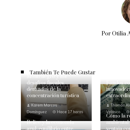
Por Otili
También Te Puede Gustar
Montenegro y los
desafíos fiscales
Fondos con
derivados de la
innovadora
concentración turística
extraordin
Karem Marcos
Thomás Al
Domínguez
Hace 17 horas
Velasco
Cómo la r
Belice y la economía
ambiental
azul: equilibrio entre
ventaja co