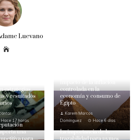
a Adame Luevano
Impacto de la inflación
 estrategias
controlada en la
s y resultados
economía y consumo de
arios
Egipto
cantar
Karem Marcos
Hace 17 horas
Domínguez
Hace 6 días
eputación
 aporta una
La importancia de la
mpetitiva para
trazabilidad para pymes