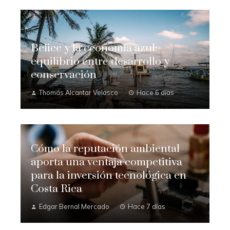
Belice y la economía azul:
equilibrio entre desarrollo y
conservación
Thomás Alcantar Velasco
Hace 6 días
Cómo la reputación ambiental
aporta una ventaja competitiva
para la inversión tecnológica en
Costa Rica
Edgar Bernal Mercado
Hace 7 días