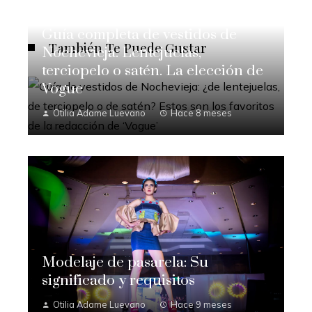
Guía completa de vestidos de
También Te Puede Gustar
Nochevieja: Lentejuelas,
terciopelo o satén. La elección de
Vogue
Otilia Adame Luevano
Hace 8 meses
Modelaje de pasarela: Su
significado y requisitos
Otilia Adame Luevano
Hace 9 meses