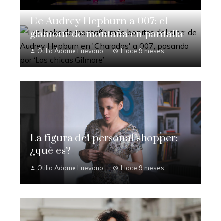
De Audrey Hepburn a 007: el
glamour de montaña en pantalla
Otilia Adame Luevano
Hace 9 meses
La figura del personal shopper:
¿qué es?
Otilia Adame Luevano
Hace 9 meses