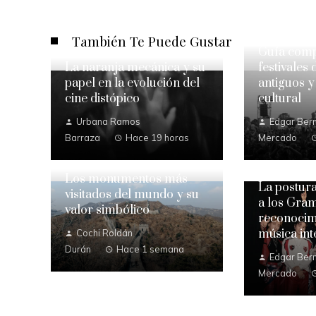
También Te Puede Gustar
Guía comp
La naranja mecánica y su
festivales
papel en la evolución del
antiguos y
cine distópico
cultural
Urbana Ramos
Edgar Bern
Barraza
Hace 19 horas
Mercado
Los monumentos más
La postur
visitados del mundo y su
a los Gra
valor simbólico
reconocimi
música int
Cochi Roldán
Durán
Hace 1 semana
Edgar Bern
Mercado