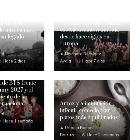
leta de los
Los teatros con actividad
 de música más
escénica ininterrumpida
 su legado
desde hace siglos en
Europa
al
Elisandro Rodrígez
Hace 2 días
Ayala
Hace 7 días
a de BTS frente
mmy 2027 y el
ento de la
Arroz y alimentación
ernacional
infantil: cómo lograr
al
platos más equilibrados
Hace 1 semana
Urbana Ramos
Barraza
Hace 2 semanas