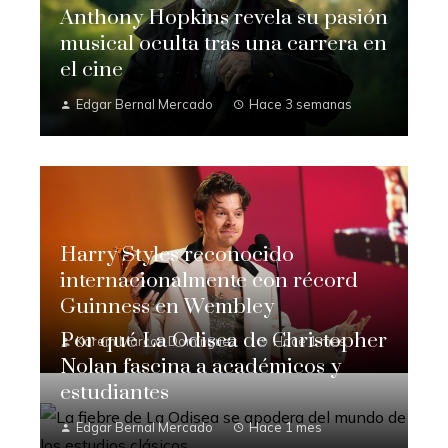
Anthony Hopkins revela su pasión
musical oculta tras una carrera en
el cine
Edgar Bernal Mercado
Hace 3 semanas
Harry Styles reconocido
internacionalmente con récord
Guinness en Wembley
Por qué La Odisea de Christopher
Karem Marcos Domínguez
Hace 1 mes
Nolan fascina a académicos y
estudiantes
Edgar Bernal Mercado
Hace 1 mes