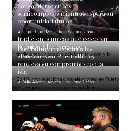
consolidarse en los
semicompletos mientras espera su
oportunidad titular
Edgar Bernal Mercado
Hace 2 años
tradiciones únicas que celebran
la unión y la diversidad
Bad Bunny reacciona a las
elecciones en Puerto Rico y
Otilia Adame Luevano
Hace 2 años
renueva su compromiso con la
isla
Otilia Adame Luevano
Hace 2 años