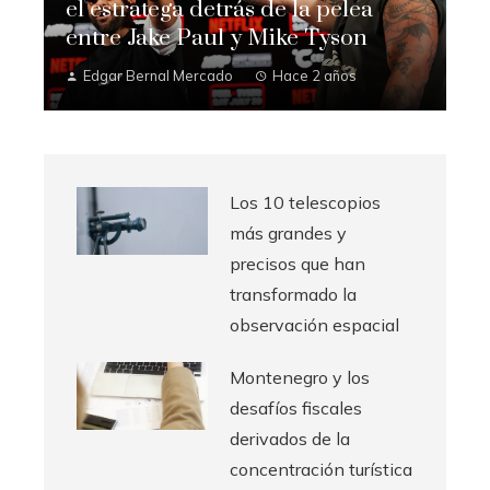
el estratega detrás de la pelea
entre Jake Paul y Mike Tyson
Edgar Bernal Mercado
Hace 2 años
Los 10 telescopios
más grandes y
precisos que han
transformado la
observación espacial
Montenegro y los
desafíos fiscales
derivados de la
concentración turística