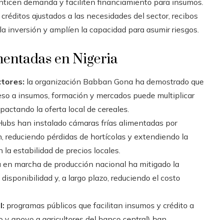
nticen demanda y faciliten financiamiento para insumos.
créditos ajustados a las necesidades del sector, recibos
a inversión y amplíen la capacidad para asumir riesgos.
mentadas en Nigeria
tores:
la organización Babban Gona ha demostrado que
cceso a insumos, formación y mercados puede multiplicar
pactando la oferta local de cereales.
bs han instalado cámaras frías alimentadas por
, reduciendo pérdidas de hortícolas y extendiendo la
 la estabilidad de precios locales.
 en marcha de producción nacional ha mitigado la
isponibilidad y, a largo plazo, reduciendo el costo
l:
programas públicos que facilitan insumos y crédito a
mo y apoyo a agricultores del banco central) han