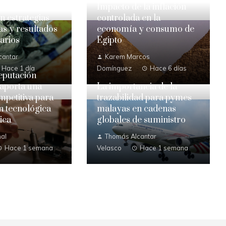
Impacto de la inflación
 estrategias
controlada en la
s y resultados
economía y consumo de
arios
Egipto
cantar
Karem Marcos
Hace 1 día
Domínguez
Hace 6 días
eputación
 aporta una
La importancia de la
mpetitiva para
trazabilidad para pymes
ón tecnológica
malayas en cadenas
ica
globales de suministro
al
Thomás Alcantar
Hace 1 semana
Velasco
Hace 1 semana