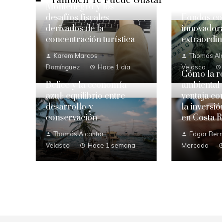
Montenegro y los
desafíos fiscales
Fondos con
derivados de la
innovadora
concentración turística
extraordin
Karem Marcos
Thomás Al
Domínguez
Hace 1 día
Velasco
Cómo la r
Belice y la economía
ambiental
azul: equilibrio entre
ventaja co
desarrollo y
la inversi
conservación
en Costa R
Thomás Alcantar
Edgar Bern
Velasco
Hace 1 semana
Mercado