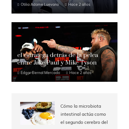
Otilia Adame Luevano
Hace 2 años
el estratega detrás de la pelea
entre Jake Paul y Mike Tyson
Edgar Bernal Mercado
Hace 2 años
Cómo la microbiota
intestinal actúa como
el segundo cerebro del