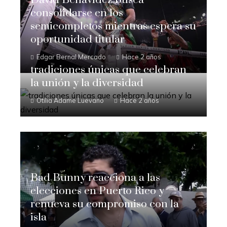
David Benavidez busca
consolidarse en los
semicompletos mientras espera su
oportunidad titular
Edgar Bernal Mercado
Hace 2 años
tradiciones únicas que celebran
la unión y la diversidad
Otilia Adame Luevano
Hace 2 años
Bad Bunny reacciona a las
elecciones en Puerto Rico y
renueva su compromiso con la
isla