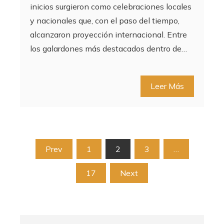
inicios surgieron como celebraciones locales
y nacionales que, con el paso del tiempo,
alcanzaron proyección internacional. Entre
los galardones más destacados dentro de…
Leer Más
Paginación
Prev
1
2
3
…
de
17
Next
entradas