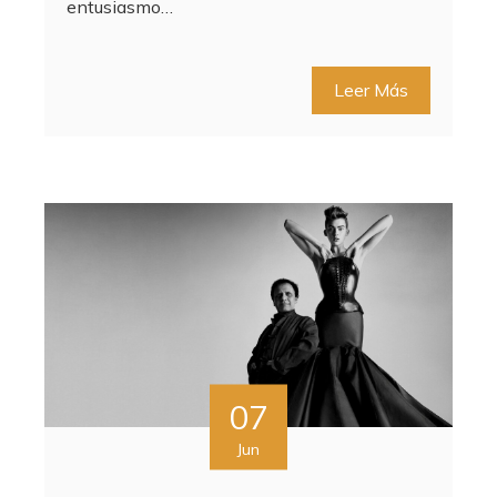
entusiasmo…
Leer Más
07
Jun