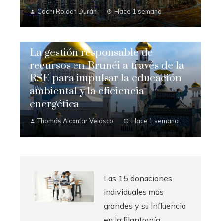
Cochi Roldán Durán
Hace 1 semana
La gestión responsable de
recursos en Brunéi a través de la
RSE para impulsar la educación
ambiental y la eficiencia
energética
Thomás Alcantar Velasco
Hace 1 semana
Las 15 donaciones
individuales más
grandes y su influencia
en la filantropía