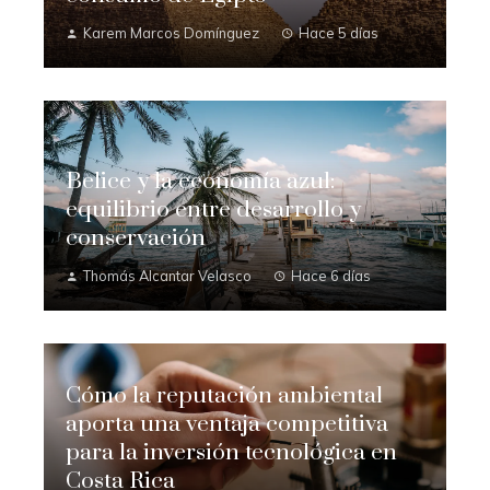
Karem Marcos Domínguez
Hace 5 días
Belice y la economía azul:
equilibrio entre desarrollo y
conservación
Thomás Alcantar Velasco
Hace 6 días
Cómo la reputación ambiental
aporta una ventaja competitiva
para la inversión tecnológica en
Costa Rica